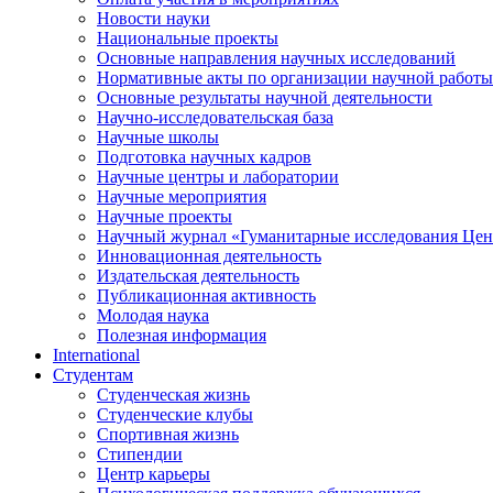
Новости науки
Национальные проекты
Основные направления научных исследований
Нормативные акты по организации научной работы
Основные результаты научной деятельности
Научно-исследовательская база
Научные школы
Подготовка научных кадров
Научные центры и лаборатории
Научные мероприятия
Научные проекты
Научный журнал
«
Гуманитарные исследования Цен
Инновационная деятельность
Издательская деятельность
Публикационная активность
Молодая наука
Полезная информация
International
Студентам
Студенческая жизнь
Студенческие клубы
Спортивная жизнь
Стипендии
Центр карьеры