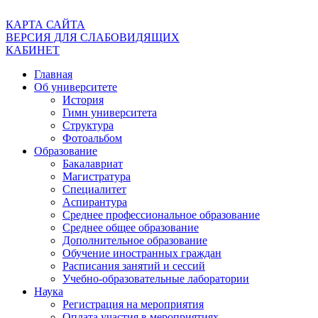
КАРТА САЙТА
ВЕРСИЯ ДЛЯ СЛАБОВИДЯЩИХ
КАБИНЕТ
Главная
Об университете
История
Гимн университета
Структура
Фотоальбом
Образование
Бакалавриат
Магистратура
Специалитет
Аспирантура
Среднее профессиональное образование
Среднее общее образование
Дополнительное образование
Обучение иностранных граждан
Расписания занятий и сессий
Учебно-образовательные лаборатории
Наука
Регистрация на мероприятия
Оплата участия в мероприятиях